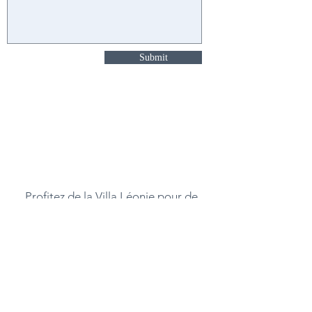
Submit
“Make Yourself at Home!"
Villa Aphrodite is owned
&
maintained by Marcus Apadakis
Profitez de la Villa Léonie pour de
belles vacances en famille(s)
Rue des a
cacias
Léon, 40550
France